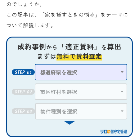
のでしょうか。
この記事は、「家を貸すときの悩み」をテーマに
ついて解説します。
成約事例
「適正賃料」
算出
から
を
まずは
無料で賃料査定
01
STEP
02
STEP
03
STEP