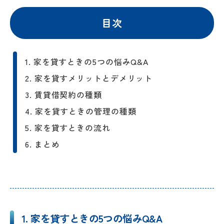
目次
1. 家を貸すときの5つの悩みQ&A
1-1. 住宅ローンが残っている家を貸
2. 家を貸すメリットとデメリット
すことはできますか？
2-1. メリット
3. 賃貸借契約の種類
1-2. 家を貸すとどのような費用や税
2-2. デメリット
4. 家を貸すときの管理の種類
金が発生しますか？
5. 家を貸すときの流れ
家を貸す時に生じる費用
1-3. 借主が壊したものやキズは直し
5-1. 不動産管理会社を探し、持ち家
6. まとめ
てもらえますか？
家を貸したときの税金
の賃料査定を依頼する
1-4. 古い家でも貸せますか？
5-2. 物件の管理会社を決める
1-5. 家を貸すときに入居者を決めや
5-3. 物件の募集条件、賃料などを決
すくするにはどうしたら良いです
める
1. 家を貸すときの5つの悩みQ&A
か？
5-4. 入居審査を経て賃貸借契約を結