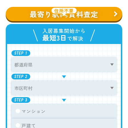
住所不要
最寄り駅
賃料査定
から
入居募集開始から
最短3日
で解決
STEP
1
STEP
2
STEP
3
マンション
戸建て