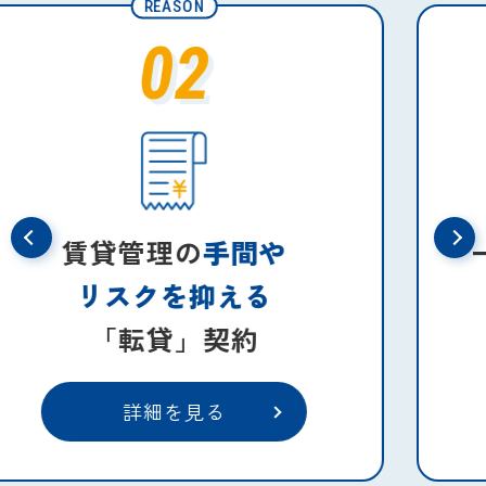
REASON
03
一軒家はリロにお任せ！
管理物件の
40％が一軒家
詳細を見る