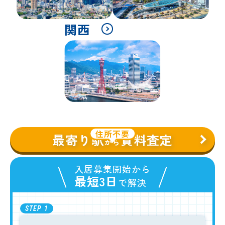
関西
住所不要
最寄り駅
賃料査定
から
入居募集開始から
最短3日
で解決
STEP
1