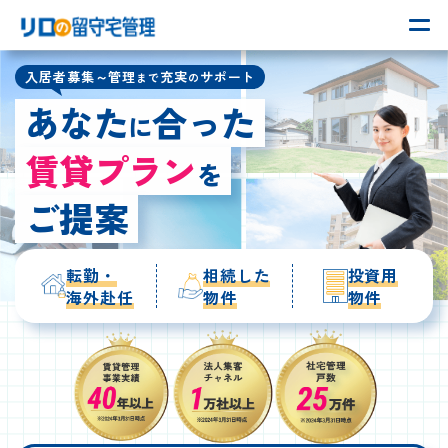
入居者募集～管理
充実
サポート
まで
の
あなた
合った
に
賃貸プラン
を
ご提案
転勤・
相続した
投資用
海外赴任
物件
物件