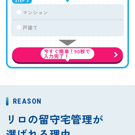
STEP
3
マンション
戸建て
今すぐ簡単！90秒で
無料賃料査定
入力完了！
REASON
リロの留守宅管理が
選ばれる理由