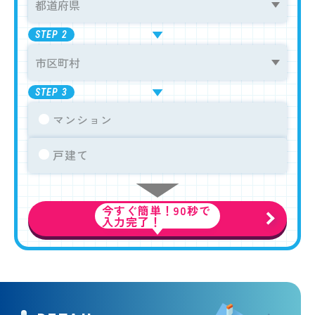
STEP
2
STEP
3
マンション
戸建て
今すぐ簡単！90秒で
無料賃料査定
入力完了！