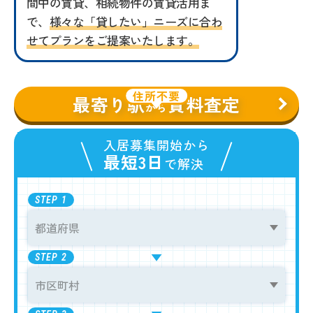
間中の賃貸、相続物件の賃貸活用ま
で、
様々な「貸したい」ニーズに合わ
せてプランをご提案いたします。
住所不要
最寄り駅
賃料査定
から
入居募集開始から
最短3日
で解決
STEP
1
STEP
2