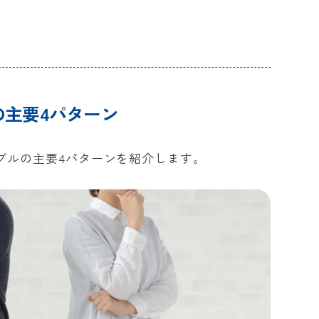
担？
よる騒音トラブルへの対応と予防策
断を実施する
ル
たときの修繕義務と対応の流れ
違反で近隣からクレームが来たら？
器演奏などの契約違反があったとき
容を精査する
ル
建物に損傷…誰が責任を負うのか？
場合の責任と解決方法とは？
して退去した借主への対応方法は？
発生したトラブル、オーナーはどこ
るトラブルと費用の負担ルール
の主要4パターン
たときの督促方法と法的手続き
減額交渉があった場合、応じるべき
ブルの主要4パターンを紹介します。