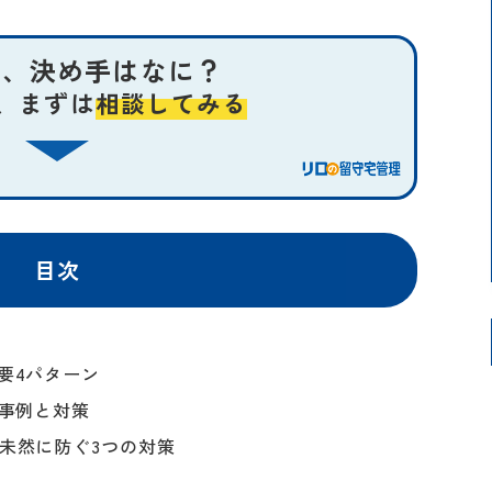
社、決め手はなに？
、まずは
相談してみる
目次
要4パターン
ラブル
2事例と対策
するトラブル
を未然に防ぐ3つの対策
器が故障した場合の対応は？貸主・
管理実績が豊富な会社に依頼する