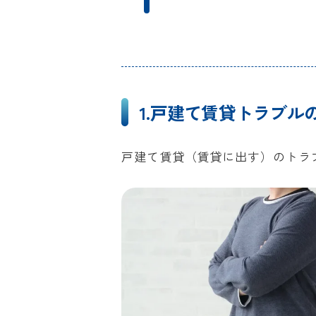
借主どちらの負
借主の生活音に
3-2.貸す前に住宅診
2-3.入居後のトラブ
1-4.退去時のトラブル
雨漏りが発生し
ゴミ出しルール
ペット飼育や楽
3-3.賃貸借契約の内
2-4.退去時のトラブ
シロアリ被害で
どう対応する？
庭木が越境した
大量の私物を残
借主の不注意で
原状回復をめぐ
まで責任？
1.戸建て賃貸トラブル
家賃滞納が続い
借主から家賃の
戸建て賃貸（賃貸に出す）のトラ
か？