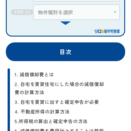
03
STEP
目次
1. 減価償却費とは
2. 自宅を賃貸住宅にした場合の減価償却
費の計算方法
2-1. 新築の場合
3. 自宅を賃貸に出すと確定申告が必要
2-2. 中古の場合
4. 不動産所得の計算方法
4-1. 収入
5.所得税の算出と確定申告の方法
5-1. 所得税の計算方法
4-2. 必要経費
6. 減価償却費を費用計上することは節税