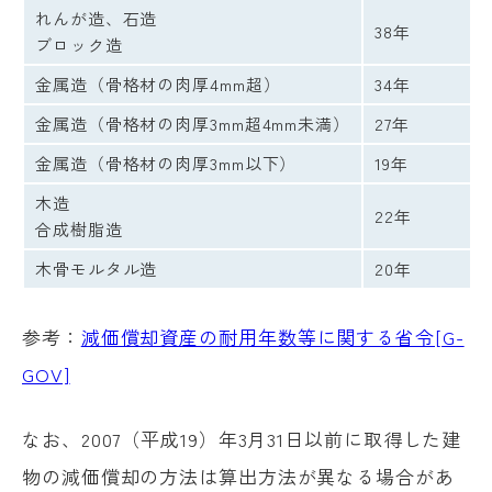
れんが造、石造
38年
ブロック造
金属造（骨格材の肉厚4mm超）
34年
金属造（骨格材の肉厚3mm超4mm未満）
27年
金属造（骨格材の肉厚3mm以下）
19年
木造
22年
合成樹脂造
木骨モルタル造
20年
参考：
減価償却資産の耐用年数等に関する省令[G-
GOV]
なお、2007（平成19）年3月31日以前に取得した建
物の減価償却の方法は算出方法が異なる場合があ