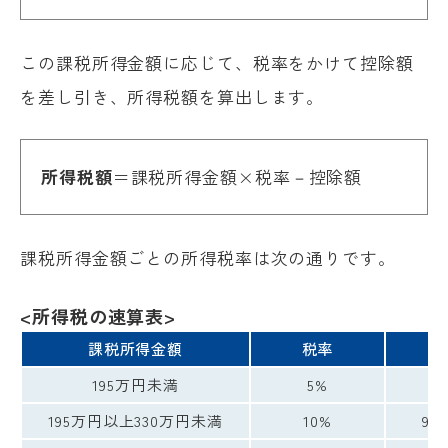
この課税所得金額に応じて、税率をかけて控除額
を差し引き、所得税額を算出します。
所得税額
＝課税所得金額×税率－控除額
課税所得金額ごとの所得税率は次の通りです。
<所得税の速算表>
課税所得金額
税率
控
195万円未満
5%
195万円以上330万円未満
10%
97