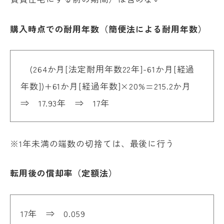
購入時点での耐用年数（簡便法による耐用年数）
(264か月[法定耐用年数22年]-61か月[経過
年数])+61か月[経過年数]×20%=215.2か月
⇒ 17.93年 ⇒ 17年
※1年未満の端数の切捨ては、最後に行う
転用後の償却率（定額法）
17年 ⇒ 0.059