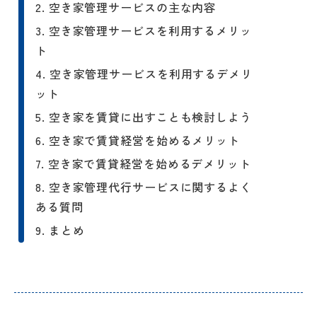
2. 空き家管理サービスの主な内容
2-1. 換気・通水
3. 空き家管理サービスを利用するメリッ
ト
2-2. 見回り
3-1. 空き家管理にかかる手間を軽減
4. 空き家管理サービスを利用するデメリ
2-3. 清掃・片付け
できる
ット
2-4. 郵便受けの整理
3-2. 不動産の資産価値を維持できる
5. 空き家を賃貸に出すことも検討しよう
5-1. そのままの状態で賃貸に出す
6. 空き家で賃貸経営を始めるメリット
3-3. 近隣トラブルを防止できる
6-1. 支出に充当できる
管理不足により第三者に怪我を
5-2. リフォームして賃貸に出す
7. 空き家で賃貸経営を始めるデメリット
3-4. 特例の適用外になることを防げ
負わせた場合は損害賠償責任も
7-1. 初期投資が必要になる
6-2. 人が住むことで物件が管理され
る
8. 空き家管理代行サービスに関するよく
る
ある質問
7-2. 自分1人での賃貸経営は難しい
8-1. 空き家は誰が管理する？
9. まとめ
8-2. 空き家の管理頻度はどれくら
い？