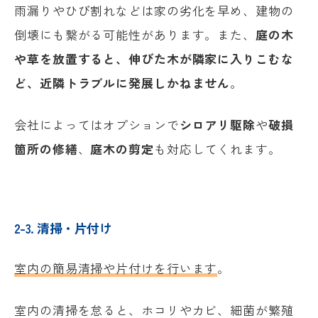
雨漏りやひび割れなどは家の劣化を早め、建物の
倒壊にも繋がる可能性があります。また、
庭の木
や草を放置すると、伸びた木が隣家に入りこむな
ど、近隣トラブルに発展しかねません
。
会社によってはオプションで
シロアリ駆除
や
破損
箇所の修繕
、
庭木の剪定
も対応してくれます。
2-3. 清掃・片付け
室内の簡易清掃や片付けを行います
。
室内の清掃を怠ると、ホコリやカビ、細菌が繁殖