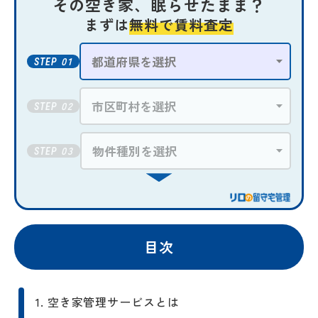
その空き家、眠らせたまま？
まずは
無料で賃料査定
01
STEP
02
STEP
03
STEP
目次
1. 空き家管理サービスとは