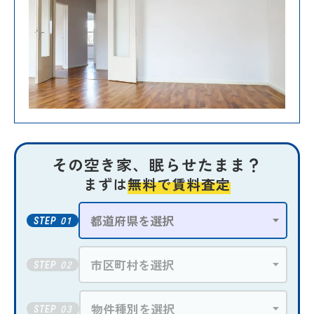
その空き家、眠らせたまま？
まずは
無料で賃料査定
01
STEP
02
STEP
03
STEP