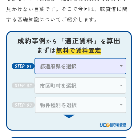
見かけない言葉です。そこで今回は、転貸借に関
する基礎知識についてご紹介します。
成約事例
「適正賃料」
算出
から
を
まずは
無料で賃料査定
01
STEP
02
STEP
03
STEP