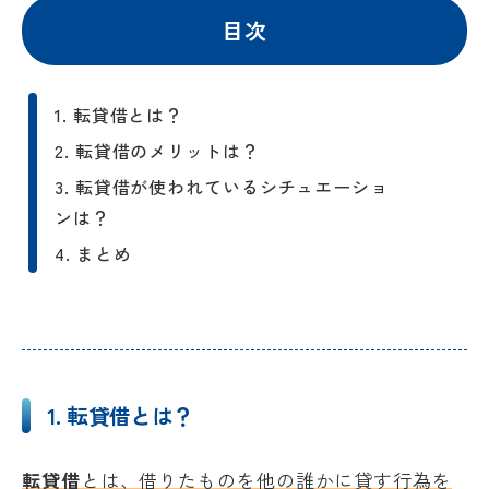
目次
1. 転貸借とは？
1-1. 転貸借における貸主・借主・転
2. 転貸借のメリットは？
借人の関係
3. 転貸借が使われているシチュエーショ
1-2. 代理委託契約について
ンは？
3-1. 転貸借とサブリースの違いは？
4. まとめ
1-3. 転貸借方式と代理委託方式それ
ぞれのサービスの違い
3-2. リロケーションでもよく使われ
基本的に一通りの業務がサービ
る転貸借
ス内で行われる
保証サービスが充実する傾向に
1. 転貸借とは？
ある
賃貸の当事者でなければできな
転貸借
とは、借りたものを他の誰かに貸す行為を
いことが賃貸管理会社によって