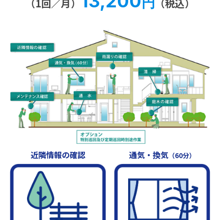
13,200
円
（1回／月）
（税込）
近隣情報の確認
通気・換気
（60分）