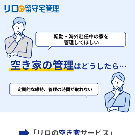
「リロの
空き家
サービス」